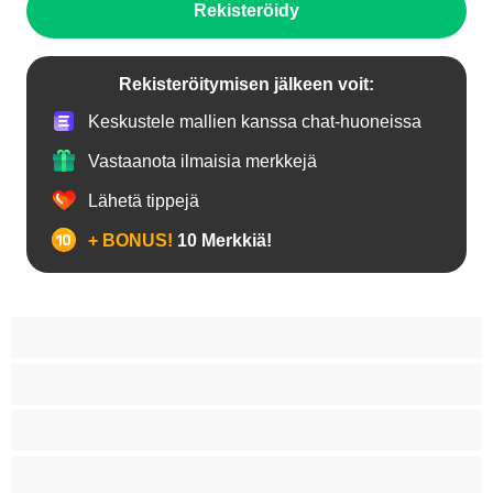
Rekisteröidy
Rekisteröitymisen jälkeen voit:
Keskustele mallien kanssa chat-huoneissa
Vastaanota ilmaisia merkkejä
Lähetä tippejä
+ BONUS!
10 Merkkiä!
18+ teinejä
Aasialaisia
Ajeltuja pilluja
Anaali