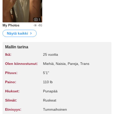
1
46
My Photos
Näytä kaikki
Mallin tarina
Ikä:
25 vuotta
Olen kiinnostunut:
Miehiä, Naisia, Pareja, Trans
Pituus:
5'1"
Paino:
110 lb
Hiukset:
Punapää
Silmät:
Ruskeat
Etnisyys:
Tummaihoinen