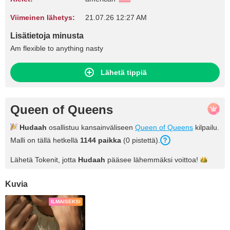
Viimeinen lähetys:
21.07.26 12:27 AM
Lisätietoja minusta
Am flexible to anything nasty
Lähetä tippiä
Queen of Queens
Hudaah
osallistuu kansainväliseen
Queen of Queens
kilpailu.
Malli on tällä hetkellä
1144 paikka
(0 pistettä).
Lähetä Tokenit, jotta
Hudaah
pääsee lähemmäksi
voittoa!
Kuvia
ILMAISEKSI