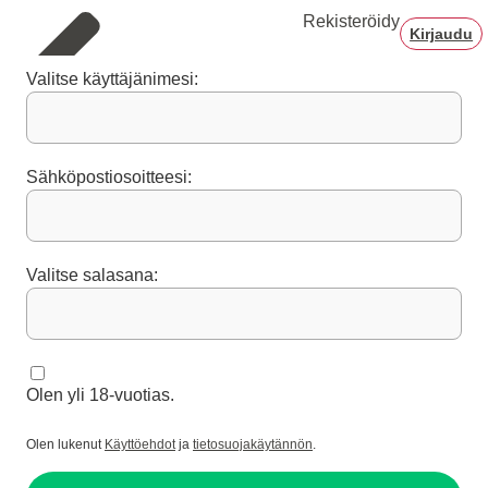
Rekisteröidy
Kirjaudu
Valitse käyttäjänimesi:
Sähköpostiosoitteesi:
Valitse salasana:
Olen yli 18-vuotias.
Olen lukenut
Käyttöehdot
ja
tietosuojakäytännön
.