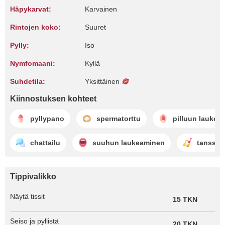
Häpykarvat:
Karvainen
Rintojen koko:
Suuret
Pylly:
Iso
Nymfomaani:
Kyllä
Suhdetila:
Yksittäinen
Kiinnostuksen kohteet
pyllypano
spermatorttu
pilluun laukea
chattailu
suuhun laukeaminen
tanssia
Tippivalikko
Näytä tissit
15 TKN
Seiso ja pyllistä
20 TKN