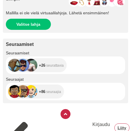
Mallilla ei ole vielä virtuaalilahjoja. Lähetä ensimmäinen!
Valitse lahja
Seuraamiset
+26
Seuraamiset
+26
seurattavia
+86
Seuraajat
+86
seuraajia
Kirjaudu
Liity